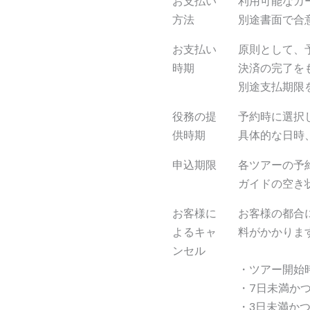
お支払い
利用可能なカ
方法
別途書面で合
お支払い
原則として、
時期
決済の完了を
別途支払期限
役務の提
予約時に選択
供時期
具体的な日時
申込期限
各ツアーの予
ガイドの空き
お客様に
お客様の都合
よるキャ
料がかかりま
ンセル
・ツアー開始
・7日未満か
・3日未満かつ