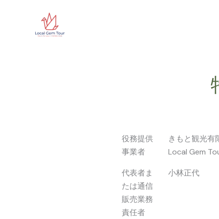
Skip
to
Local Gem Tour Hiroshima
content
役務提供
きもと観光有
事業者
Local Gem Tou
代表者ま
小林正代
たは通信
販売業務
責任者