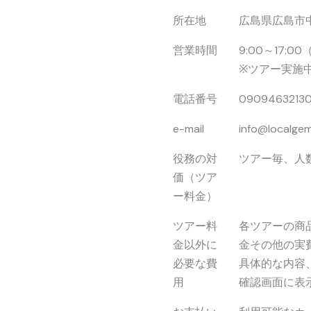
所在地
広島県広島市中
営業時間
9:00～17:
※ツアー実施
電話番号
0909463213
e-mail
info@localge
役務の対
ツアー毎、人
価（ツア
ー料金）
ツアー料
各ツアーの商
金以外に
金その他の実
必要な費
具体的な内容
用
確認画面に表